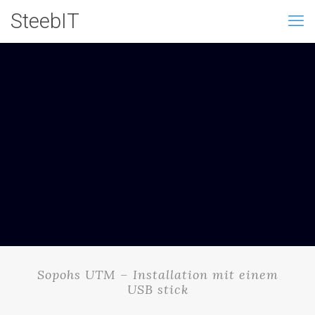
SteebIT
Sopohs UTM – Installation mit einem
USB stick