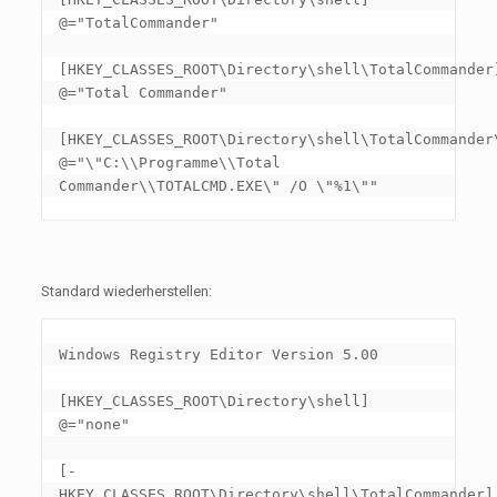
@="TotalCommander"

[HKEY_CLASSES_ROOT\Directory\shell\TotalCommander]
@="Total Commander"

[HKEY_CLASSES_ROOT\Directory\shell\TotalCommander\
@="\"C:\\Programme\\Total 
Standard wiederherstellen:
Windows Registry Editor Version 5.00

[HKEY_CLASSES_ROOT\Directory\shell]

@="none"

[-
HKEY_CLASSES_ROOT\Directory\shell\TotalCommander]