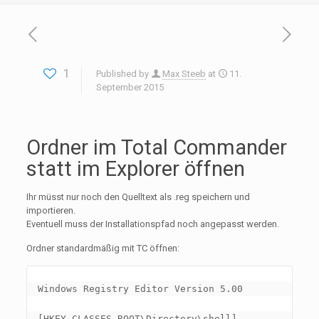
1
Published by
Max Steeb
at
11.
September 2015
Ordner im Total Commander
statt im Explorer öffnen
Ihr müsst nur noch den Quelltext als .reg speichern und
importieren.
Eventuell muss der Installationspfad noch angepasst werden.
Ordner standardmäßig mit TC öffnen:
Windows Registry Editor Version 5.00

[HKEY_CLASSES_ROOT\Directory\shell]
