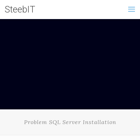
SteebIT
Problem SQL Server Installation