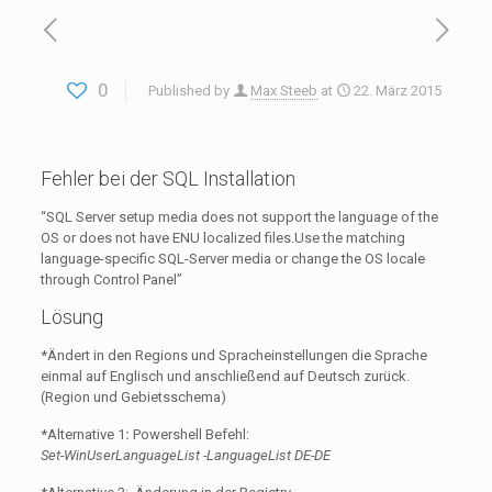
0
Published by
Max Steeb
at
22. März 2015
Fehler bei der SQL Installation
“SQL Server setup media does not support the language of the
OS or does not have ENU localized files.Use the matching
language-specific SQL-Server media or change the OS locale
through Control Panel”
Lösung
*Ändert in den Regions und Spracheinstellungen die Sprache
einmal auf Englisch und anschließend auf Deutsch zurück.
(Region und Gebietsschema)
*Alternative 1
:
Powershell Befehl:
Set-WinUserLanguageList -LanguageList DE-DE